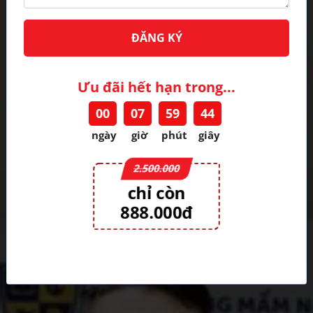
ĐĂNG KÝ
Ưu đãi hết hạn trong...
00
07
59
42
ngày
giờ
phút
giây
2.500.000
chỉ còn
888.000đ