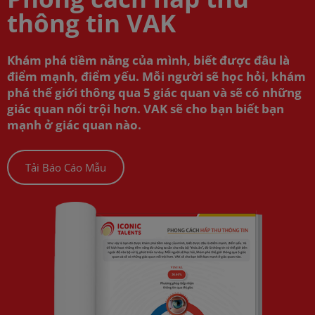
thông tin VAK
Khám phá tiềm năng của mình, biết được đâu là
điểm mạnh, điểm yếu. Mỗi người sẽ học hỏi, khám
phá thế giới thông qua 5 giác quan và sẽ có những
giác quan nổi trội hơn. VAK sẽ cho bạn biết bạn
mạnh ở giác quan nào.
Tải Báo Cáo Mẫu