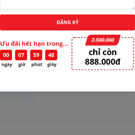
Coach Tâm Lý - Ms. Trà Đào
Chuyên gia tâm trí tại Iconic Talents, hỗ 
ĐĂNG KÝ
cảm sau sinh. Tư vấn cá nhân hóa, giúp cải
Đồng hành cùng gia đình xây dựng lộ trìn
2.500.000
Coach tính theo giờ.
Ưu đãi hết hạn trong...
chỉ còn
00
07
59
47
-
+
888.000đ
ngày
giờ
phút
giây
ĐẶT