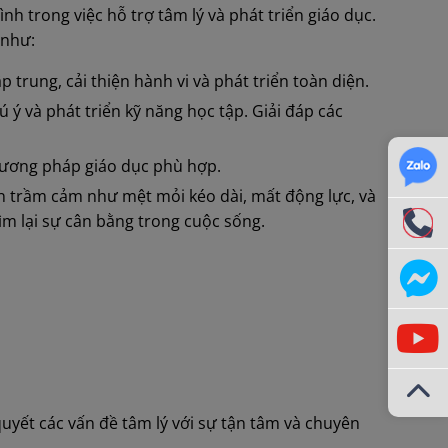
nh trong việc hỗ trợ tâm lý và phát triển giáo dục.
 như:
trung, cải thiện hành vi và phát triển toàn diện.
ú ý và phát triển kỹ năng học tập. Giải đáp các
phương pháp giáo dục phù hợp.
ện trầm cảm như mệt mỏi kéo dài, mất động lực, và
ìm lại sự cân bằng trong cuộc sống.
quyết các vấn đề tâm lý với sự tận tâm và chuyên