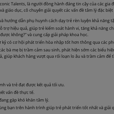
conic Talents, là người đồng hành đáng tin cậy của các gia đì
và giáo dục, cô chuyên giải quyết các vấn đề tâm lý đặc biệt
 và hướng dẫn phụ huynh cách dạy trẻ rèn luyện khả năng tập 
hỗ trợ hiệu quả, giúp trẻ kiểm soát hành vi, tăng khả năng ch
 được không?" và cung cấp giải pháp khoa học.
tự kỷ có cơ hội phát triển hòa nhập tốt hơn thông qua các 
 các bà mẹ bị trầm cảm sau sinh, phát hiện sớm các biểu hi
, giúp khách hàng vượt qua rối loạn lo âu và trầm cảm để t
h và trẻ đạt được kết quả tối ưu.
yết vấn đề thực tế.
 đang gặp khó khăn tâm lý.
ng bạn trên hành trình giúp trẻ phát triển tốt nhất và giải 