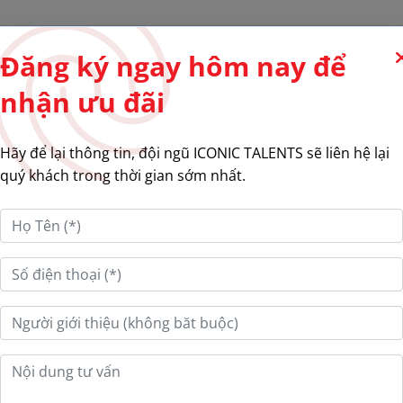
Về chúng tôi
Gói Giải Pháp
Cẩm nang
Cơ
Đăng ký ngay hôm nay để
nhận ưu đãi
Hãy để lại thông tin, đội ngũ ICONIC TALENTS sẽ liên hệ lại
quý khách trong thời gian sớm nhất.
m Cảm
Coach Tâm Lý Vấn 
Trầm Cảm
1,000,000đ
1,500,000đ
(30% GIẢM)