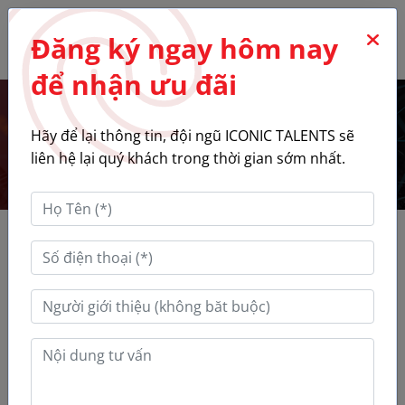
0
Đăng ký ngay hôm nay
để nhận ưu đãi
Chính Sách Giao Dịch Chung
Hãy để lại thông tin, đội ngũ ICONIC TALENTS sẽ
liên hệ lại quý khách trong thời gian sớm nhất.
Chính sách
1. Các điều kiện hoặc hạn chế trong việc cung cấp
hàng hóa hoặc dịch vụ, như giới hạn về thời gian hay
phạm vi địa lý:
Hiện chúng tôi không giới hạn trong việc cung cấp dịch
vụ về thời gian và phạm vi địa lý. Mọi giao dịch theo đơn
đặt hàng, thông tin khách hàng cung cấp và được
Iconic