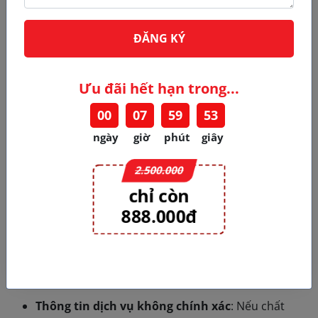
Talents
tư vấn trước khi thực hiện giao dịch mua bán.
2. Chính sách kiểm hàng, Chính sách hoàn trả, bao
ĐĂNG KÝ
gồm thời hạn hoàn trả, phương thức trả hoặc đổi
hàng đã mua, cách thức lấy lại tiền, chi phí cho việc
hoàn trả này;
Ưu đãi hết hạn trong...
Khách hàng được quyền kiểm tra mọi thông tin dịch vụ/
00
07
59
52
Sản phẩm trước khi nhận hàng và thanh toán.
ngày
giờ
phút
giây
Khách hàng sẽ không phải mất bất kỳ khoản phí đổi
2.500.000
hoặc trả hàng nếu rơi vào một trong các trường hợp sau
chỉ còn
đây
888.000đ
Chất lượng dịch vụ không đúng như cam kết
:
Nếu dịch vụ được cung cấp không đúng với mô tả
trong quảng cáo hoặc các cam kết ban đầu đã thỏa
thuận.
Thông tin dịch vụ không chính xác
: Nếu chất