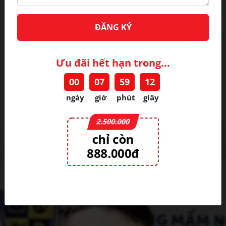
ĐĂNG KÝ
Ưu đãi hết hạn trong...
00
07
59
10
ngày
giờ
phút
giây
2.500.000
chỉ còn
888.000đ